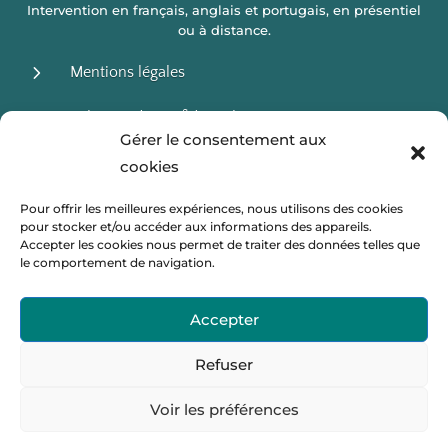
Intervention en français, anglais et portugais, en présentiel
ou à distance.
5
Mentions légales
5
Politique de confidentialité
Gérer le consentement aux
5
Conditions Générales de vente
cookies
Pour offrir les meilleures expériences, nous utilisons des cookies
pour stocker et/ou accéder aux informations des appareils.
NOS BUREAUX :
Accepter les cookies nous permet de traiter des données telles que
le comportement de navigation.

11 rue de Sévigné 75004 Paris
Accepter

Villers Saint-Frambourg-Ognon
Refuser
NOS RÉSEAUX :
Voir les préférences